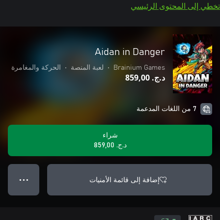
تخطي إلى المحتوى الرئيسي
Aidan in Danger
Brainium Games
•
لعبة المنصة
•
الحركة والمغامرة
د.ج.‏ 859,00
7 من اللغات المدعمة
شراء
د.ج.‏ 859,00
إضافة إلى قائمة الأمنيات
● ● ●