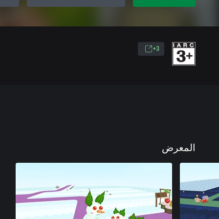
3+
المعرض