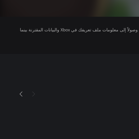
يتلقى ناشرو الألعاب التي تقوم بتشغيلها وصولاً إلى معلومات ملف تعريفك في Xbox والبيانات المقترنة بينما