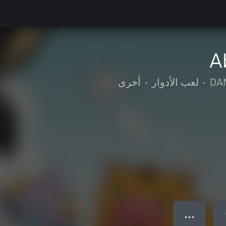
A
DA
•
لعب الأدوار
•
أخرى
● ● ●