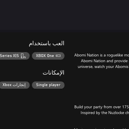
العب باستخدام
Abomi Nation is a roguelike mo
Series X|S
XBOX One
Abomi Nation and provide a
universe, watch your Abomis 
الإمكانات
Single player
إنجازات Xbox
Build your party from over 175
Inspired by the Nuzlocke c