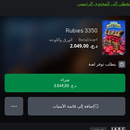
تخطي إلى المحتوى الرئيسي
3350 Rubies
BetaDwarf
•
الورق واللوحة
د.ج.‏ 2.049,00
يتطلب توفر لعبة
شراء
د.ج.‏ 2.049,00
إضافة إلى قائمة الأمنيات
● ● ●