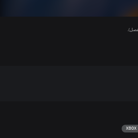
فصل).
XBOX 