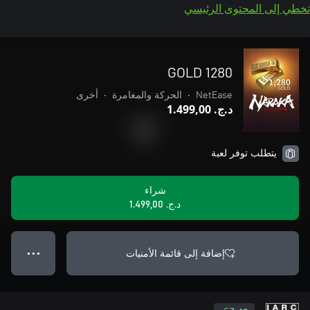
تخطي إلى المحتوى الرئيسي
1280 GOLD
NetEase
•
الحركة والمغامرة
•
أخرى
د.ج.‏ 1.499,00
يتطلب توفر لعبة
شراء
د.ج.‏ 1.499,00
إضافة إلى قائمة الأمنيات
● ● ●