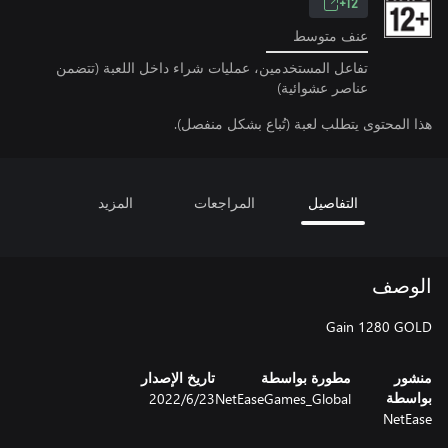
12+
عنف متوسط
تفاعل المستخدمين، عمليات شراء داخل اللعبة (تتضمن
عناصر عشوائية)
هذا المحتوى يتطلب لعبة (تُباع بشكل منفصل).
التفاصيل
المراجعات
المزيد
الوصف
Gain 1280 GOLD
منشور
مطورة بواسطة
تاريخ الإصدار
NetEaseGames_Global
23‏/6‏/2022
بواسطة
NetEase