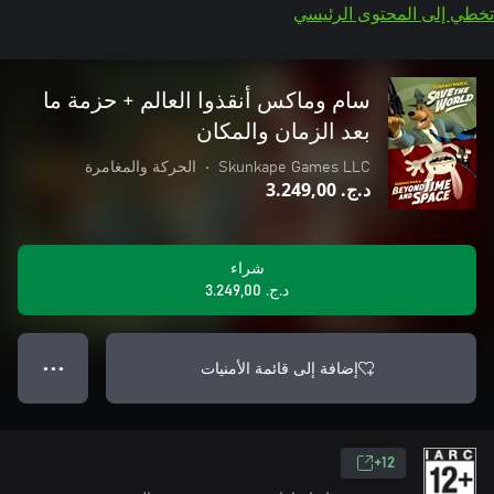
تخطي إلى المحتوى الرئيسي
سام وماكس أنقذوا العالم + حزمة ما
بعد الزمان والمكان
Skunkape Games LLC
•
الحركة والمغامرة
د.ج.‏ 3.249,00
شراء
د.ج.‏ 3.249,00
إضافة إلى قائمة الأمنيات
● ● ●
12+