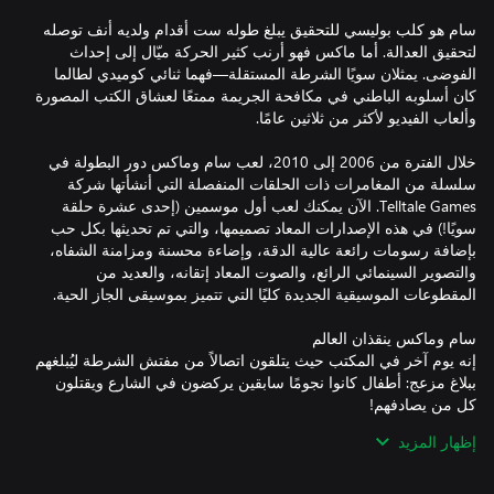
سام هو كلب بوليسي للتحقيق يبلغ طوله ست أقدام ولديه أنف توصله
لتحقيق العدالة. أما ماكس فهو أرنب كثير الحركة ميّال إلى إحداث
الفوضى. يمثلان سويًا الشرطة المستقلة—فهما ثنائي كوميدي لطالما
كان أسلوبه الباطني في مكافحة الجريمة ممتعًا لعشاق الكتب المصورة
خلال الفترة من 2006 إلى 2010، لعب سام وماكس دور البطولة في
سلسلة من المغامرات ذات الحلقات المنفصلة التي أنشأتها شركة
Telltale Games. الآن يمكنك لعب أول موسمين (إحدى عشرة حلقة
سويًا!) في هذه الإصدارات المعاد تصميمها، والتي تم تحديثها بكل حب
بإضافة رسومات رائعة عالية الدقة، وإضاءة محسنة ومزامنة الشفاه،
والتصوير السينمائي الرائع، والصوت المعاد إتقانه، والعديد من
إنه يوم آخر في المكتب حيث يتلقون اتصالاً من مفتش الشرطة ليُبلغهم
ببلاغ مزعج: أطفال كانوا نجومًا سابقين يركضون في الشارع ويقتلون
إظهار المزيد
وفي حين قد تبدو هذه قضية واضحة من قضايا التخريب المتعمد
الغامضة التي يواجها سام وماكس غير أن الفاعلين هنا قد خضعوا
للتنويم المغناطيسي بشكل غامض. (يُمكنك أن تعرف ذلك من "أعينهم