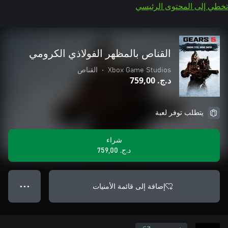
تخطي إلى المحتوى الرئيسي
القناص بالمظهر الفولاذي الكرومي
Xbox Game Studios
•
القناص
د.ج.‏ 759,00
يتطلب توفر لعبة
شراء
د.ج.‏ 759,00
إضافة إلى قائمة الأمنيات
● ● ●