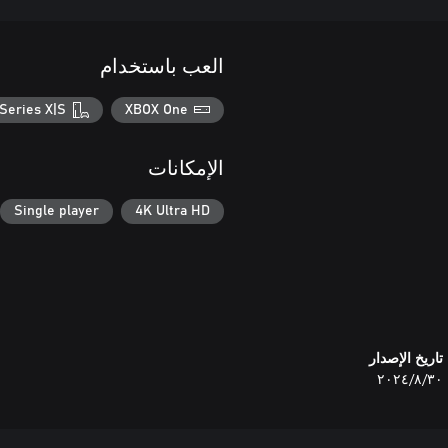
العب باستخدام
Series X|S
XBOX One
الإمكانات
Single player
4K Ultra HD
تاريخ الإصدار
٣٠‏/٨‏/٢٠٢٤