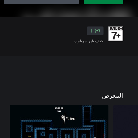
7+
عنف غير مرغوب
المعرض