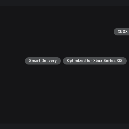
XBOX 
Smart Delivery
Optimized for Xbox Series X|S