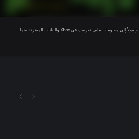
يتلقى ناشرو الألعاب التي تقوم بتشغيلها وصولاً إلى معلومات ملف تعريفك في Xbox والبيانات المقترنة بينما