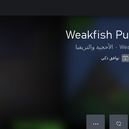
Weakfish Pu
Wea
•
الأحجية والتريفيا
توافق ذكي
● ● ●