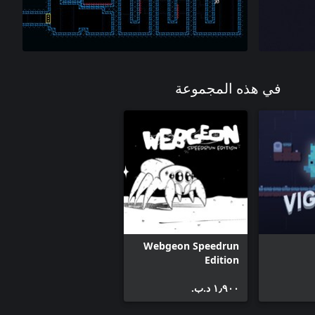
في هذه المجموعة
Webgeon Speedrun
Edition
١٫٩٠٠ د.ب.‏