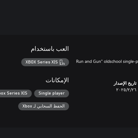
العب باستخدام
"Run and Gun" oldschool single-pl
XBOX Series X|S
الإمكانات
تاريخ الإصدار
٢٦‏/٢‏/٢٠٢٥
box Series X|S
Single player
الحفظ السحابي لـ Xbox