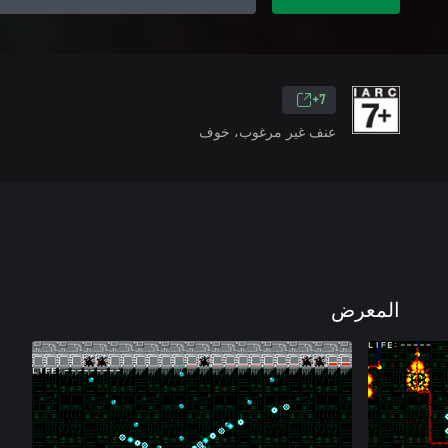
7+
عنف غير مرغوب، خوف
المعرض