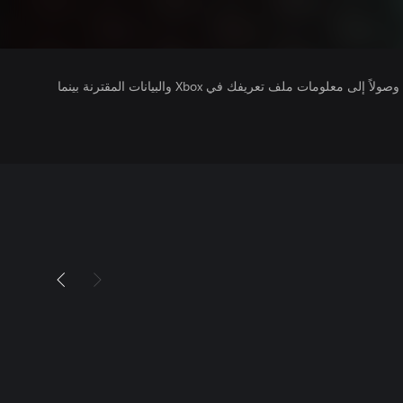
يتلقى ناشرو الألعاب التي تقوم بتشغيلها وصولاً إلى معلومات ملف تعريفك في Xbox والبيانات المقترنة بينما