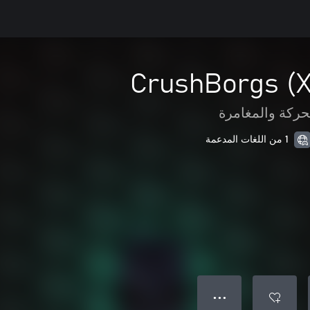
CrushBorgs (X
حركة والمغامرة
1 من اللغات المدعمة
● ● ●