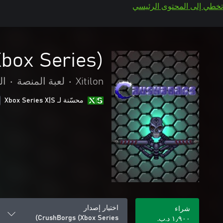
تخطي إلى المحتوى الرئيسي
box Series)
Xitilon
•
لعبة المنصة
•
ال
محسّنة لـ Xbox Series X|S
اختيار إصدار
شراء
CrushBorgs (Xbox Series)
١٫٩٠٠ د.ب.‏