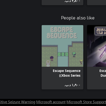
٣٫٨٠٠ د.ب.‏
People also like
Escape Sequence
Esc
(Xbox Series)
Du
١٫٩٠٠ د.ب.‏
itive Seizure Warning
Microsoft account
Microsoft Store Support