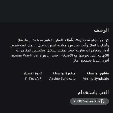
الوصف
كن من هواة Wayfinder وأطلِق العنان لقواهم بينما تختار طريقك
وأسلوب لعبك وأنت تصد قوة معادية استولت على عالمك. لعبة تقمص
أدوار ومغامرات تعاونية حيث يمكنك تشكيل وتخصيص المغامرات
اللانهائية التي تخوضها مع الأصدقاء، حيث إن هواة Wayfinder يصبحون
أقوى عندما يجتمعون معًا.
منشور بواسطة
مطورة بواسطة
تاريخ الإصدار
Airship Syndicate
Airship Syndicate
٢٨‏/١‏/٢٠٢٥
العب باستخدام
XBOX Series X|S