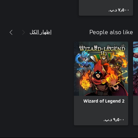
٧٫٥٠٠ د.ب.‏
إظهار الكل
People also like
Wizard of Legend 2
٩٫٥٠٠ د.ب.‏