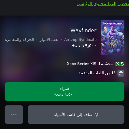
تخطي إلى المحتوى الرئيسي
Wayfinder
Airship Syndicate
•
لعب الأدوار
•
الحركة والمغامرة
٩٫٥٠٠ د.ب.‏+
محسّنة لـ Xbox Series X|S
12 من اللغات المدعمة
شراء
٩٫٥٠٠ د.ب.‏+
إضافة إلى قائمة الأمنيات
● ● ●