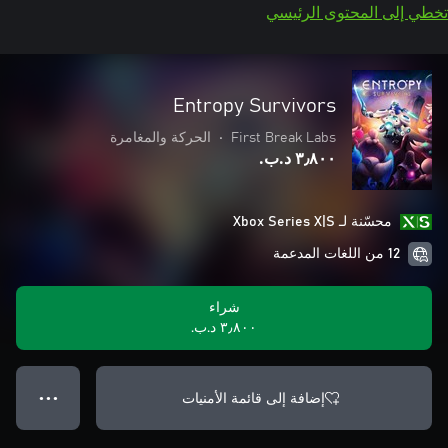
تخطي إلى المحتوى الرئيسي
Entropy Survivors
First Break Labs
•
الحركة والمغامرة
٣٫٨٠٠ د.ب.‏
محسّنة لـ Xbox Series X|S
12 من اللغات المدعمة
شراء
٣٫٨٠٠ د.ب.‏
إضافة إلى قائمة الأمنيات
● ● ●