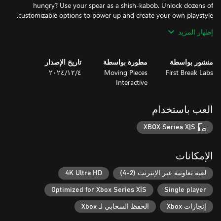
hungry? Use your spear as a shish-kabob. Unlock dozens of
إظهار المزيد
From weaponized garbage trucks to a gun that shoots bees,
Entropy Survivors is overflowing with unique weapons, abilities,
منشور بواسطة
مطورة بواسطة
تاريخ الإصدار
First Break Labs
Moving Pieces
٤‏/١٢‏/٢٠٢٤
Interactive
Beautifully crafted alien landscapes meet colorful bomb bursts
and delicious chain reactions. Find the sights and sounds of an
العب باستخدام
entire carnival arcade within one 20-minute level!
XBOX Series X|S
الإمكانات
لعبة تعاونية عبر الإنترنت (2-4)
4K Ultra HD
Optimized for Xbox Series X|S
Single player
إنجازات Xbox
الحفظ السحابي لـ Xbox