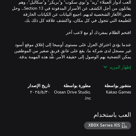
العب أدوار العملاء "ريد" و"بوي سكوت" و"بريكر" و"سكالبل"، وهم
يقاتلون من أجل الكشف عن الأسرار المدفونة في Section 13... وحل
بعض الألغاز الشخصية لديهم. اجمع البيانات عن الكيانات الخارقة
عندما يؤدي اختراق العزل على مستوى أوميجا إلى إغلاق موقع أسود
غير مسجل لدى شركة ما، يقع على عاتق فريق صغير من الموظفين
إظهار المزيد
نفّذ المهمة بمفردك أو مع ما يصل إلى اثنين من زملائك في الفريق.
وباستخدامك النيران الصديقة الاختيارية، يمكنك اختيار ما إذا كنت تريد
منشور بواسطة
مطورة بواسطة
تاريخ الإصدار
Kakao Games
Ocean Drive Studio,
٣٠‏/٥‏/٢٠٢٥
حركة مشوبة بالتوتر بعصا التحكم المزدوجة في أغرب مكان عمل على
Inc.
باعتبارها منشأة عزل خارقة للطبيعة من الدرجة الأولى، ستجد لعبة
العب باستخدام
Section 13 مليئة بالمخاطر الفريدة، ومن ثمَّ يجب عليك التغلب عليها
XBOX Series X|S
اختر الوقت المناسب لحركات المراوغة وتحميل العتاد لتظل متقدمًا