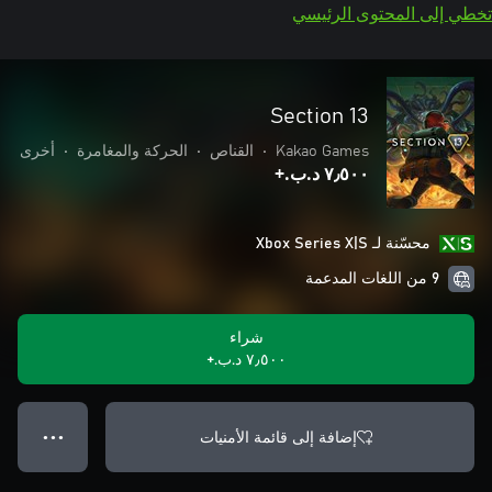
تخطي إلى المحتوى الرئيسي
Section 13
Kakao Games
•
القناص
•
الحركة والمغامرة
•
أخرى
٧٫٥٠٠ د.ب.‏+
محسّنة لـ Xbox Series X|S
9 من اللغات المدعمة
شراء
٧٫٥٠٠ د.ب.‏+
إضافة إلى قائمة الأمنيات
● ● ●