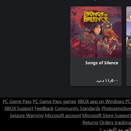
Songs of Silence
١١٫٥٠٠ د.ب.‏
PC Game Pass
PC Game Pass games
XBOX app on Windows PC
XBOX Support
Feedback
Community Standards
Photosensitive
Seizure Warning
Microsoft account
Microsoft Store Support
Returns
Orders tracking
العربية (البحرين)