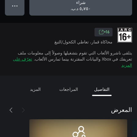
شراء
● ● ●
٥٫٧٥٠ د.ب.‏
16+
محاكاة قمار، تعاطي الكحول/التبغ
يتلقى ناشرو الألعاب التي تقوم بتشغيلها وصولاً إلى معلومات ملف
تعريفك في Xbox والبيانات المقترنة بينما تمارس الألعاب.
تعرّف على
المزيد
التفاصيل
المراجعات
المزيد
المعرض