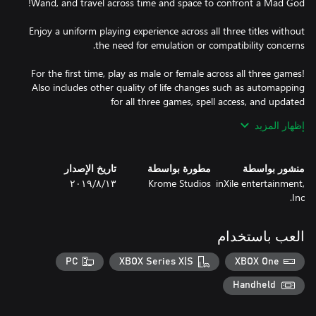
Enjoy a uniform playing experience across all three titles without
For the first time, play as male or female across all three games!
Also includes other quality of life changes such as automapping
for all three games, spell access, and updated
إظهار المزيد
Go old school with Legacy Mode, a suite of features which allows
veteran players to experience the games similarly to how they
منشور بواسطة
مطورة بواسطة
تاريخ الإصدار
inXile entertainment,
Krome Studios
١٣‏/٨‏/٢٠١٩
Inc.
The Bard's Tale Trilogy is a chance for old fans to be young once
again and for a new generation of roleplaying and dungeon
crawler fans to discover why these games matter so much all
العب باستخدام
these years later. Pick up the game and start your epic adventure
today!
PC
XBOX Series X|S
XBOX One
Handheld