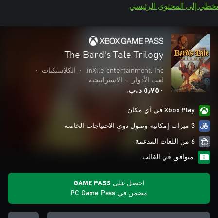
تخطي إلى المحتوى الرئيسي
The Bard's Tale Trilogy
inXile entertainment, Inc.
•
الكلاسيكيات
•
لعب الأدوار
•
الاستراتيجية
٥٫٧٥٠ د.ب.‏
Xbox Play في أي مكان
3 ميزات إمكانية وصول ذوي الاحتياجات الخاصة
6 من اللغات المدعمة
متوافق في الغالب
احصل على GAME PASS
مضمن في PC Game Pass