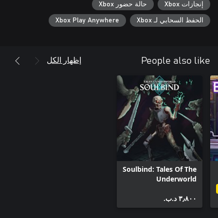
إنجازات Xbox
حالة حضور Xbox
الحفظ السحابي لـ Xbox
Xbox Play Anywhere
إظهار الكل
People also like
Soulbind: Tales Of The
Underworld
٣٫٨٠٠ د.ب.‏