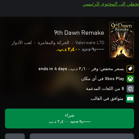
تخطي إلى المحتوى الرئيسي
9th Dawn Remake
Valorware LTD
•
الحركة والمغامرة
•
لعب الأدوار
٦٫٠٠٠ د.ب.‏
٢٫٤٠٠ د.ب.‏
بسعر مخفض: وفر ٣٫٦٠٠ د.ب.‏، ends in 4 days
Xbox Play في أي مكان
8 من اللغات المدعمة
متوافق في الغالب
شراء
٦٫٠٠٠ د.ب.‏
٢٫٤٠٠ د.ب.‏