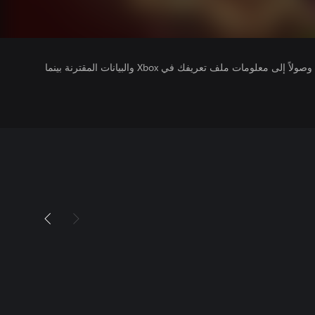
يتلقى ناشرو الألعاب التي تقوم بتشغيلها وصولاً إلى معلومات ملف تعريفك في Xbox والبيانات المقترنة بينما