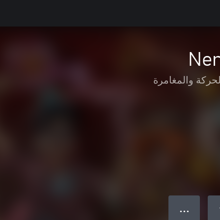
Ner
لحركة والمغامرة
● ● ●