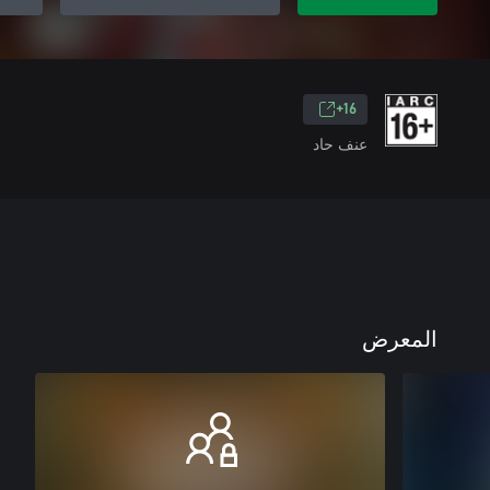
16+
عنف حاد
المعرض