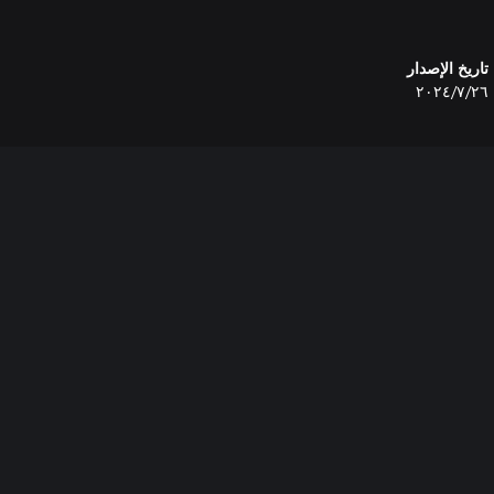
تاريخ الإصدار
٢٦‏/٧‏/٢٠٢٤