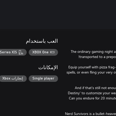
العب باستخدام
The ordinary gaming night a
Series X|S
XBOX One
Equip yourself with pizza fra
الإمكانات
spells, or even fling your very 
Single player
إنجازات Xbox
And if that's still not en
Destiny' to customize your we
Can you endure for 20 minut
Nerd Survivors is a bullet-heave