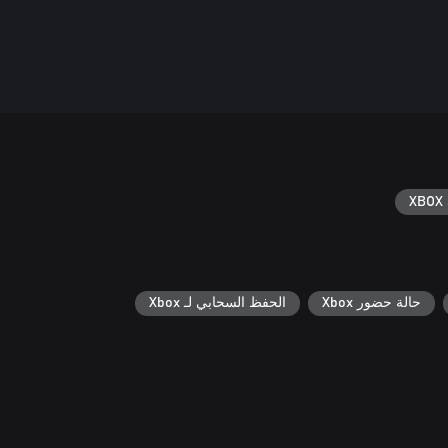
XBOX 
حالة حضور Xbox
الحفظ السحابي لـ Xbox