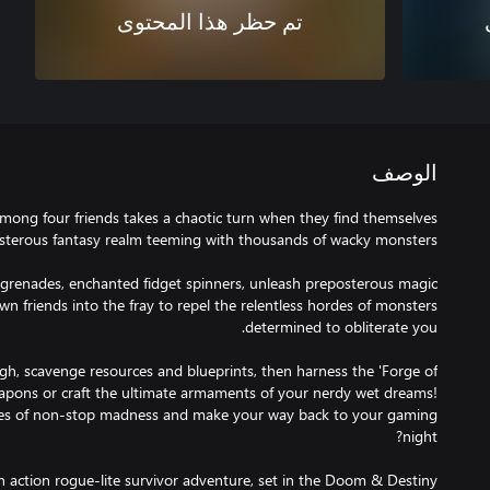
تم حظر هذا المحتوى
الوصف
mong four friends takes a chaotic turn when they find themselves
g-grenades, enchanted fidget spinners, unleash preposterous magic
own friends into the fray to repel the relentless hordes of monsters
ough, scavenge resources and blueprints, then harness the 'Forge of
apons or craft the ultimate armaments of your nerdy wet dreams!
es of non-stop madness and make your way back to your gaming
n action rogue-lite survivor adventure, set in the Doom & Destiny