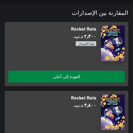
المقارنة بين الإصدارات
Rocket Rats
٢٫٣٠٠ د.ب.‏
هذا الإصدار
العودة إلى أعلى
Rocket Rats
٣٫٨٠٠ د.ب.‏