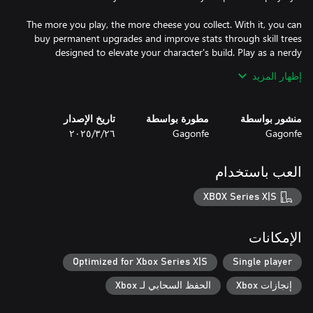
The more you play, the more cheese you collect. With it, you can
buy permanent upgrades and improve stats through skill trees
designed to elevate your character's build. Play as a nerdy
rodent, a battered soldier, a mecha-rat, and much more with
إظهار المزيد
unlockable characters.
منشور بواسطة
مطورة بواسطة
تاريخ الإصدار
Gagonfe
Gagonfe
٢٦‏/٣‏/٢٠٢٥
العب باستخدام
XBOX Series X|S
الإمكانات
Optimized for Xbox Series X|S
Single player
إنجازات Xbox
الحفظ السحابي لـ Xbox