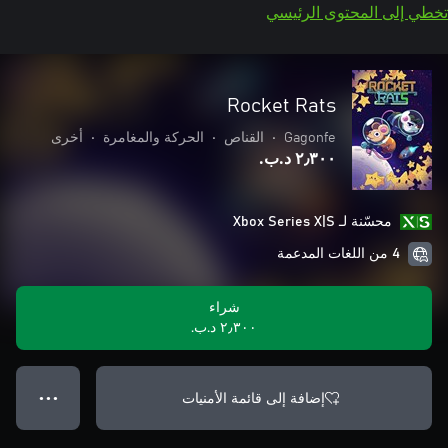
تخطي إلى المحتوى الرئيسي
Rocket Rats
Gagonfe
•
القناص
•
الحركة والمغامرة
•
أخرى
٢٫٣٠٠ د.ب.‏
محسّنة لـ Xbox Series X|S
4 من اللغات المدعمة
شراء
٢٫٣٠٠ د.ب.‏
إضافة إلى قائمة الأمنيات
● ● ●