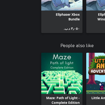
Ziggy (Windows)
Ellphaser Xbox
Ellp
Bundle
Win
٣٫٠٥٠ د.ب.‏
People also like
Maze: Path of Light -
Little A
Complete Edition