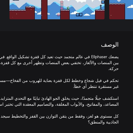
الوصف
يضعك Ellphaser في عالم متجمد حيث تعيد كل قفزة تشكيل الواقع. ف
بين المنصات والألغاز، تختفي بعض المنصات وتظهر أخرى مع كل قفزة، 
تحكم في فيل شجاع وخطط لكل قفزة بعناية للهروب من الفخاخ—مسامي
استكشف جبلًا متجمدًا، حيث يخلق الجو الهادئ تباينًا مع التحدي المتزاي
كل مستوى هو لغز، وفقط من يتقن التوازن بين القفز والتخطيط سيجد 
الجاذبية والمنطق؟