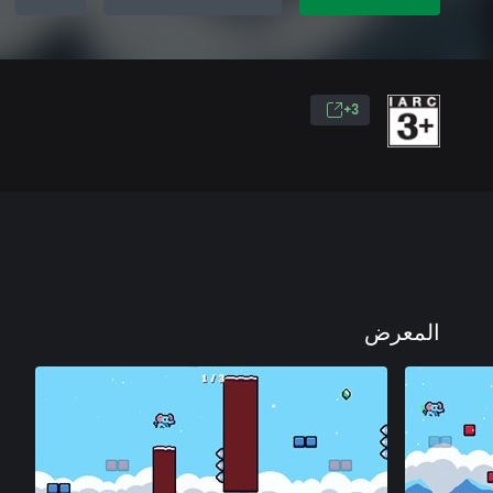
3+
المعرض