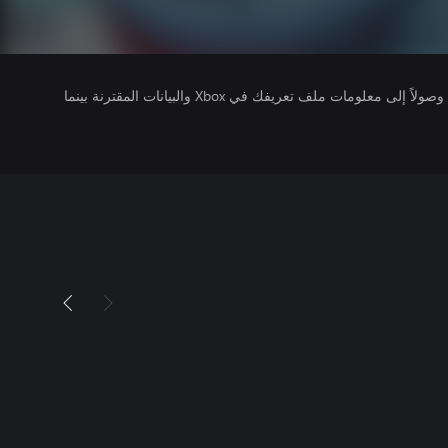
يتلقى ناشرو الألعاب التي تقوم بتشغيلها وصولاً إلى معلومات ملف تعريفك في Xbox والبيانات المقترنة بينما