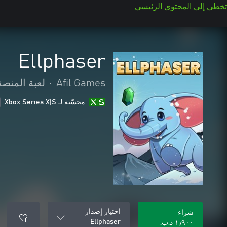
تخطي إلى المحتوى الرئيسي
Ellphaser
Afil Games
•
لعبة المنصة
محسّنة لـ Xbox Series X|S
اختيار إصدار
شراء
Ellphaser
١٫٩٠٠ د.ب.‏