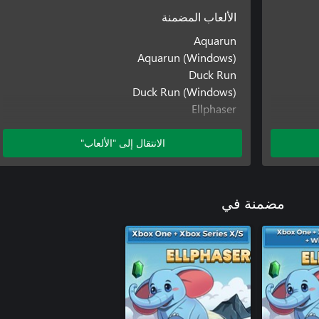
الألعاب المضمنة
Aquarun
Aquarun (Windows)
Duck Run
Duck Run (Windows)
Ellphaser
Ellphaser (Windows)
Ellphaser (Xbox One)
الانتقال إلى "الألعاب"
Penguin Flight
Penguin Flight (Windows)
Penguin Flight: Beyond The Clouds
مضمنة في
Penguin Flight: Beyond The Clouds (Windows)
Penguin Flight: Beyond The Clouds (Xbox
One)
Steampunch
Steampunch (Windows)
Steampunch (Xbox One)
Ziggy