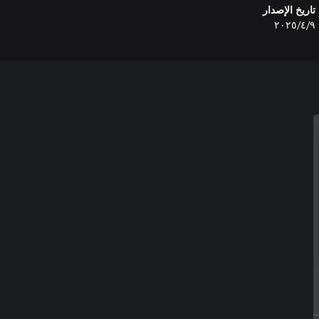
تاريخ الإصدار
٩‏/٤‏/٢٠٢٥