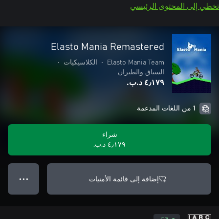
تخطي إلى المحتوى الرئيسي
Elasto Mania Remastered
Elasto Mania Team
•
الكلاسيكيات
•
السباق والطيران
٤٫١٧٩ د.ب.‏
1 من اللغات المدعمة
شراء
٤٫١٧٩ د.ب.‏
إضافة إلى قائمة الأمنيات
● ● ●