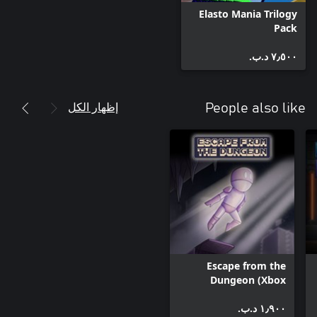
Elasto Mania Trilogy
Pack
٧٫٥٠٠ د.ب.‏
إظهار الكل
People also like
Escape from the
Dungeon (Xbox
Series)
١٫٩٠٠ د.ب.‏