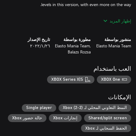
إظهار المزيد
The days of floppy disks, CRT monitors and dial-up internet are
long gone, but our old school favorite outlived them all - and it’s
منشور بواسطة
مطورة بواسطة
تاريخ الإصدار
still going strong. A lot has happened in the past two decades,
Elasto Mania Team
Elasto Mania Team,
٢٦‏/١‏/٢٠٢٢
but this fully formed cult classic is still the same “hard, but casual,
Balazs Rozsa
but hard” retro game we all love. Play it now in its best form!
العب باستخدام
XBOX Series X|S
XBOX One
الإمكانات
النمط التعاوني المحلي لـ Xbox (2-2)
Single player
Shared/split screen
إنجازات Xbox
حالة حضور Xbox
الحفظ السحابي لـ Xbox