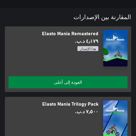
المقارنة بين الإصدارات
Elasto Mania Remastered
٤٫١٧٩ د.ب.‏
هذا الإصدار
العودة إلى أعلى
Elasto Mania Trilogy Pack
٧٫٥٠٠ د.ب.‏