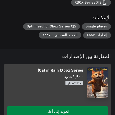
XBOX Series X|S
الإمكانات
Optimized for Xbox Series X|S
Single player
إنجازات Xbox
الحفظ السحابي لـ Xbox
المقارنة بين الإصدارات
Cat in Rain (Xbox Series)
١٫٩٠٠ د.ب.‏
هذا الإصدار
العودة إلى أعلى