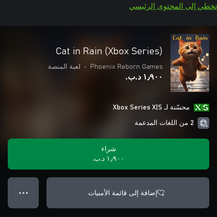
تخطي إلى المحتوى الرئيسي
Cat in Rain (Xbox Series)
Phoenix Reborn Games
•
لعبة المنصة
١٫٩٠٠ د.ب.‏
محسّنة لـ Xbox Series X|S
2 من اللغات المدعمة
شراء
١٫٩٠٠ د.ب.‏
إضافة إلى قائمة الأمنيات
● ● ●