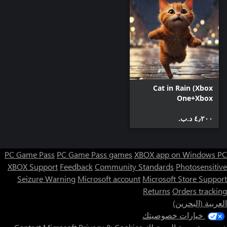
Cat in Rain (Xbox
One+Xbox
Series+Windows)
٤٫٢٠٠ د.ب.‏
PC Game Pass
PC Game Pass games
XBOX app on Windows PC
XBOX Support
Feedback
Community Standards
Photosensitive
Seizure Warning
Microsoft account
Microsoft Store Support
Returns
Orders tracking
العربية (البحرين)
خيارات خصوصيتك