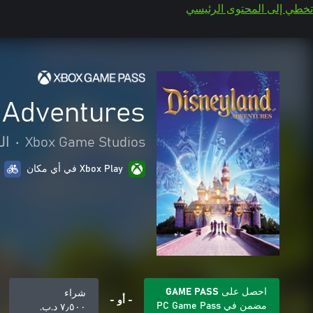
تخطي إلى المحتوى الرئيسي
 Adventures
Xbox Game Studios
•
ال
Xbox Play في أي مكان
احصل على GAME PASS
شراء
- أو -
مضمن في PC Game Pass
٧٫٥٠٠ د.ب.‏