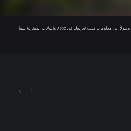
يتلقى ناشرو الألعاب التي تقوم بتشغيلها وصولاً إلى معلومات ملف تعريفك في Xbox والبيانات المقترنة بينما