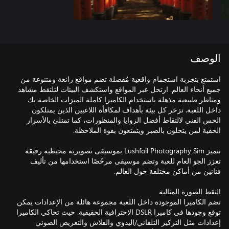
الوصف
استمتع بتجربة استجمام واقعية مُفصلة تضم مواقع رائعة ومتنوعة من
جميع أنحاء العالم. ارتحل عبر المواقع واستكشف البيئات لتلتقط مشاهد
ومناظر طبيعية مذهلة باستخدام الكاميرا كاملة الميزات الخاصة بك
داخل اللعبة. تزخر كل بيئة بأهداف لمكافأة اللاعبين الذين يمتلكون
الحس الفني لالتقاط أفضل الزوايا والمنظورات، كما تمتلئ بالأسرار
تتميز Lushfoil Photography Sim بموسيقى تصويرية محيطية رقيقة
تعزز الجو العام للعبة وتضم موسيقى مرخّصًا استخدامها من تأليف
تضم الكاميرا الموجودة داخل اللعبة مجموعة هائلة من الإعدادات يمكن
توقع وجودها في كاميرا DSLR الاحترافية الحقيقية. حيث تحاكي الكاميرا
إعدادات مثل التركيز التلقائي/اليدوي والفلاش والتعريض الضوئي