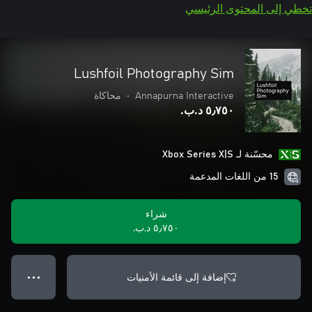
تخطي إلى المحتوى الرئيسي
Lushfoil Photography Sim
Annapurna Interactive
•
محاكاة
٥٫٧٥٠ د.ب.‏
محسّنة لـ Xbox Series X|S
15 من اللغات المدعمة
شراء
٥٫٧٥٠ د.ب.‏
إضافة إلى قائمة الأمنيات
● ● ●