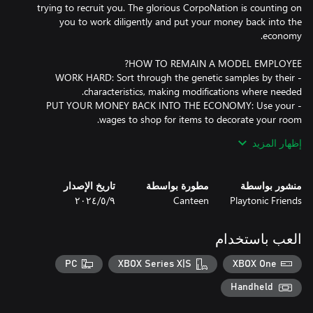
trying to recruit you. The glorious CorpoNation is counting on
you to work diligently and put your money back into the
- WORK HARD: Sort through the genetic samples by their
- PUT YOUR MONEY BACK INTO THE ECONOMY: Use your
- RELAX AND UNWIND: Climb the leaderboards on the State-
إظهار المزيد
- STAY INFORMED: Chat with your colleagues, complete
corporate surveys and keep up with the news.
منشور بواسطة
مطورة بواسطة
تاريخ الإصدار
Playtonic Friends
Canteen
٩‏/٥‏/٢٠٢٤
العب باستخدام
PC
XBOX Series X|S
XBOX One
Handheld