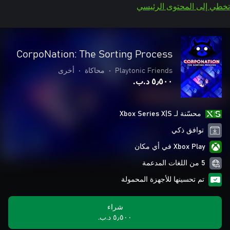
تخطي إلى المحتوى الرئيسي
CorpoNation: The Sorting Process
Playtonic Friends
•
محاكاة
•
أخرى
٥٫٥٠٠ د.ب.‏
محسّنة لـ Xbox Series X|S
توافق ذكي
Xbox Play في أي مكان
5 من اللغات المدعمة
تم تحسينها للأجهزة المحمولة
شراء
٥٫٥٠٠ د.ب.‏