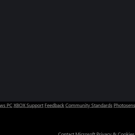
ws PC
XBOX Support
Feedback
Community Standards
Photosens
Contact Microsoft
Privacy & Cookies