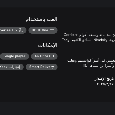
العب باستخدام
Series X|S
XBOX One
مدفونة في أعماق الأرض السحيقة، ومحاصرة في أحشاء كمبيوتر مجنون منذ مائة وتسعة أعوام. Gorrister
الذي يميل إلى الانتحار، وBenny الوحش المشوه، وEllen الرهابية الهستيرية، وNimdok السادي الكتوم، وTed
الإمكانات
Single player
4K Ultra HD
غمس في أسوأ كوابيسهم وتغلب
Smart Delivery
إنجازات Xbox
تاريخ الإصدار
٢٧‏/٣‏/٢٠٢٥