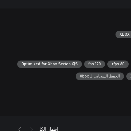
XBOX 
Optimized for Xbox Series X|S
120 fps
60 fps+
الحفظ السحابي لـ Xbox
إظهار الكل