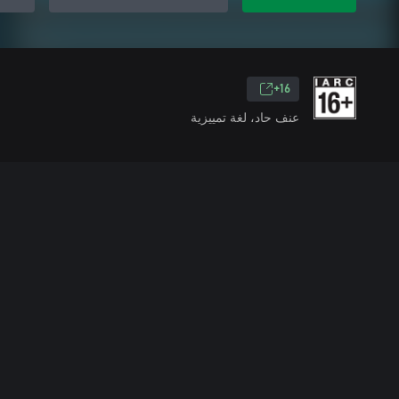
16+
عنف حاد، لغة تمييزية