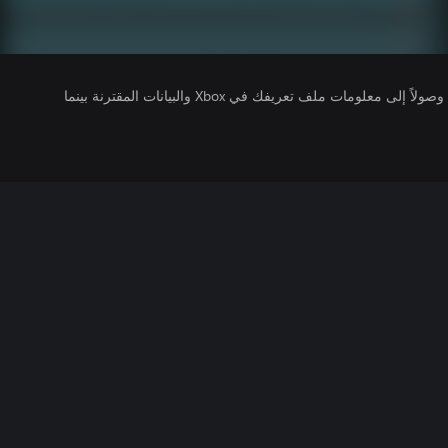
يتلقى ناشرو الألعاب التي تقوم بتشغيلها وصولاً إلى معلومات ملف تعريفك في Xbox والبيانات المقترنة بينما