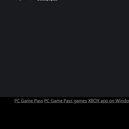
PC Game Pass
PC Game Pass games
XBOX app on Windo