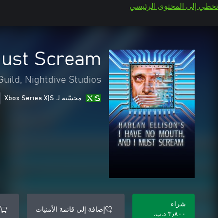
تخطي إلى المحتوى الرئيسي
Must Scream
uild, Nightdive Studios
محسّنة لـ Xbox Series X|S
شراء
إضافة إلى قائمة الأمنيات
٣٫٨٠٠ د.ب.‏