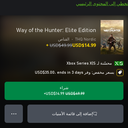
تخطي إلى المحتوى الرئيسي
Way of the Hunter: Elite Edition
THQ Nordic
•
القناص
USD$49.99
USD$14.99+
محسّنة لـ Xbox Series X|S
بسعر مخفض: وفر USD$35.00، ends in 3 days
شراء
USD$14.99+
USD$49.99
إضافة إلى قائمة الأمنيات
● ● ●