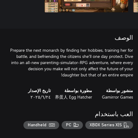
الوصف
Prepare the next monarch by finding her hobbies, training her for
battle, and befriending the citizens she'll one day protect. Dive
into an all-new parenting-simulator-RPG adventure, where every
decision you make will not only affect the future of your
daughter but that of an entire empire!
منشور بواسطة
مطورة بواسطة
تاريخ الإصدار
Gamirror Games
养蛋人 Egg Hatcher
٢٤‏/٦‏/٢٠٢٥
العب باستخدام
Handheld
PC
XBOX Series X|S