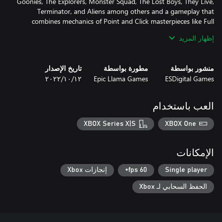
Goonies, The Explorers, Monster Squad, The Lost Boys, They Live,
Terminator, and Aliens among others and a gameplay that
combines mechanics of Point and Click masterpieces like Full
إظهار المزيد
Your decisions do matter, and the way you make these three
friends interact with each other increasingly affects their
منشور بواسطة
مطورة بواسطة
تاريخ الإصدار
friendship and the whole story, changing the way they solve the
ESDigital Games
Epic Llama Games
١٢‏/١٠‏/٢٠٢٢
game puzzles, the locations they visit, the answers they find, the
العب باستخدام
Uncover the truth hidden behind the alien invasion… well sort of.
Why here? Why is it killing locals? How can the boys stop it? Will
XBOX Series X|S
XBOX One
they tune in the adult channel after all? The answers to these and
other questions… in Unusual Findings.
الإمكانات
Single player
60 fps+
إنجازات Xbox
الحفظ السحابي لـ Xbox