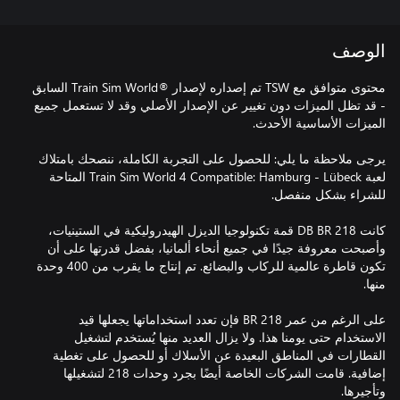
الوصف
محتوى متوافق مع TSW تم إصداره لإصدار ®Train Sim World السابق
- قد تظل الميزات دون تغيير عن الإصدار الأصلي وقد لا تستعمل جميع
يرجى ملاحظة ما يلي: للحصول على التجربة الكاملة، ننصحك بامتلاك
لعبة Train Sim World 4 Compatible: Hamburg - Lübeck المتاحة
كانت DB BR 218 قمة تكنولوجيا الديزل الهيدروليكية في الستينيات،
وأصبحت معروفة جيدًا في جميع أنحاء ألمانيا، بفضل قدرتها على أن
تكون قاطرة عالمية للركاب والبضائع. تم إنتاج ما يقرب من 400 وحدة
على الرغم من عمر BR 218 فإن تعدد استخداماتها يجعلها قيد
الاستخدام حتى يومنا هذا. ولا يزال العديد منها يُستخدم لتشغيل
القطارات في المناطق البعيدة عن الأسلاك أو للحصول على تغطية
إضافية. قامت الشركات الخاصة أيضًا بجرد وحدات 218 لتشغيلها