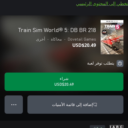
تخطي إلى المحتوى الرئيسي
Train Sim World® 5: DB BR 218
Dovetail Games
•
محاكاة
•
أخرى
USD$20.49
يتطلب توفر لعبة
شراء
USD$20.49
إضافة إلى قائمة الأمنيات
● ● ●