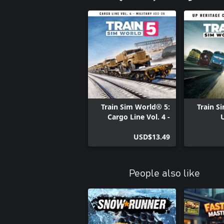
Train Sim World® 5:
Train S
Cargo Line Vol. 4 -
U
Military
Her
USD$13.49
People also like