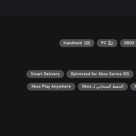
Handheld
PC
XBOX 
Smart Delivery
Optimized for Xbox Series X|S
الحفظ السحابي لـ Xbox
Xbox Play Anywhere