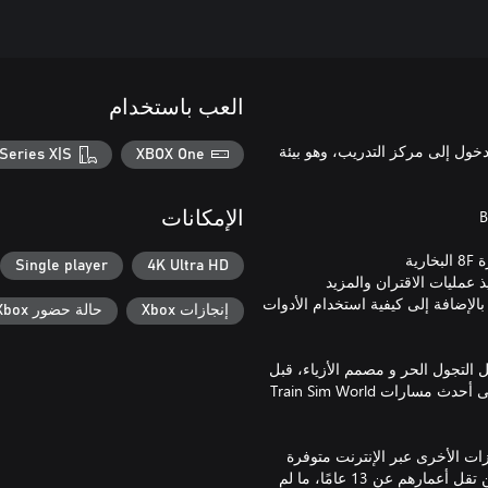
العب باستخدام
Train Sim World 5: Free لتتمكن من الدخول إلى مركز التدريب، وهو بيئة
Series X|S
XBOX One
الإمكانات
Single player
4K Ultra HD
الإضافة إلى كيفية استخدام الأدوات
إنجازات Xbox
حالة حضور Xbox
ل التجول الحر و مصمم الأزياء، قبل
اكتشاف المسارات المفضلة لديك. اصطحب مهاراتك المكتشفة حديثًا إلى أحدث مسارات Train Sim World
زات الأخرى عبر الإنترنت متوفرة
لحسابات الطفل على Xbox. في Xbox، تعني كلمة "طفل" اللاعبين الذين تقل أعمارهم عن 13 عامًا، ما لم