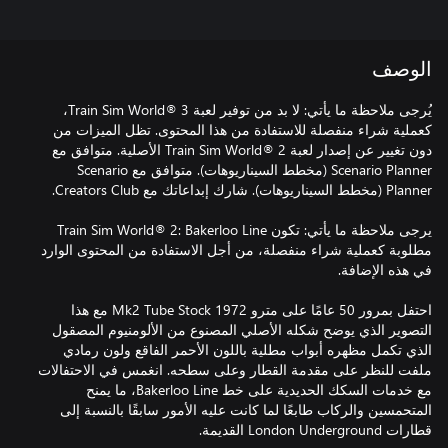
الوصف
يُرجى ملاحظة ما يأتي: لا بد من توفير لعبة Train Sim World® 3،
كعملية شراء منفصلة للاستفادة من هذا المحتوى. تظل الميزات من
دون تغيير عن إصدار لعبة Train Sim World® 2 الأصلية. متوافق مع
Scenario Planner (مخطط السيناريوهات). متوافق مع Scenario
يرجى ملاحظة ما يأتي: تكون Train Sim World® 2: Bakerloo Line
مطلوبة كعملية شراء منفصلة، من أجل الاستفادة من المحتوى الوارد
احتفل بمرور 50 عامًا على مترو 1972 Mk2 Tube Stock مع هذا
التصوير الذي يوضح شكله الأصلي المصنوع من الألومنيوم المصقول
الذي تكمل مظهره أبواب مطلية باللون الأحمر الفاقع ولون رمادي
ملفت للنظر على مقدمة القطار وعلى سطحه. انغمس في الاحتفالات
مع خدمات السكك الحديدية على خط Bakerloo Line، ما يمنح
المتحمسين والركاب طابعًا لما كانت عليه الأمور سابقًا بالنسبة إلى