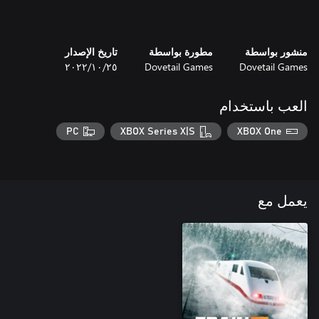
منشور بواسطة
مطورة بواسطة
تاريخ الإصدار
Dovetail Games
Dovetail Games
٢٥‏/١٠‏/٢٠٢٢
العب باستخدام
PC
XBOX Series X|S
XBOX One
يعمل مع