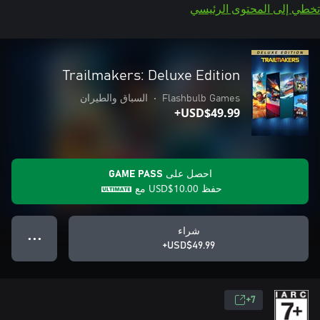
تخطي إلى المحتوى الرئيسي
Trailmakers: Deluxe Edition
Flashbulb Games
•
السباق والطيران
USD$49.99+
احصل على GAME PASS
حفظ
USD$10.00
مع
شراء
● ● ●
USD$49.99+
7+