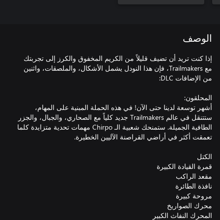
الوصف
إذا كنت تريد أن تضيف قليلاً من الكريم المخفوق والكرز إلى تجربتك
مع Trailmakers، فإن هذا النودل يشمل الأشكال، والملصقات، واثنين
أشهر توسعة لدينا حتى الآن! في هذه الحملة المبنية على المهام،
ستتنقل في عالم Trailmakers جديد كلياً مع الصحاري، والجبال، والجزر
الطافية الجميلة. ستمنحك شعبية الـ Chirpo مهمات تحدية متزايدة كلما