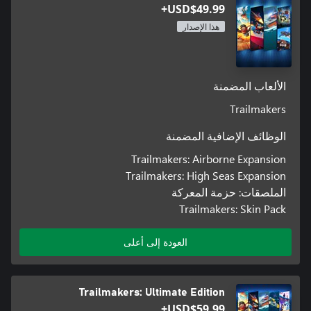
USD$49.99+
هذا الإصدار
تفتح حزمة العمليات أربع فئات جديدة بإجمالي 50 ملصق رائع جديد.
حزمة العمليات مليئة بكل شيء من العلامات، وثقوب الرصاص،
الألعاب المضمنة
وخطوط السباق، وإلى مقاييس لوحة القيادة للطائرة. أعطِ بناءك
Trailmakers
50x ملصقات مع ثقوب رصاص، وعلامات حرق، ولوحات القيادة،
الوظائف الإضافية المضمنة
وألواح، وخطوط السباق، والكثير والكثير غير ذلك.
Trailmakers: Airborne Expansion
Trailmakers: High Seas Expansion
الملصقات: حزمة المعركة
Trailmakers: Skin Pack
العودة إلى أعلى
Trailmakers: Ultimate Edition
USD$59.99+