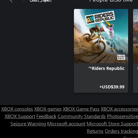
Riders Republic™
USD$39.99+
XBOX consoles
XBOX games
XBOX Game Pass
XBOX accessories
XBOX Support
Feedback
Community Standards
Photosensitive
Seizure Warning
Microsoft account
Microsoft Store Support
Returns
Orders tracking