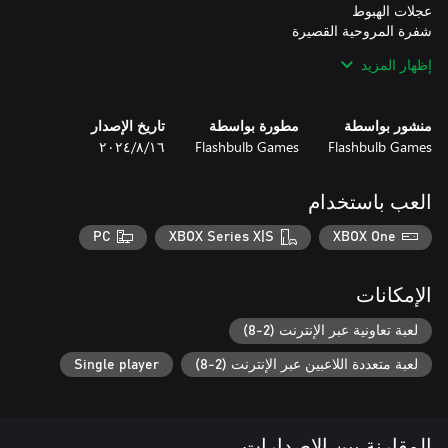
إظهار المزيد
منشور بواسطة
مطورة بواسطة
تاريخ الإصدار
Flashbulb Games
Flashbulb Games
١٦‏/٨‏/٢٠٢٤
العب باستخدام
PC
XBOX Series X|S
XBOX One
الإمكانات
إنطلق إلى البحار وغص في تجربة Trailmakers جديدة، مع نظامنا
لعبة تعاونية عبر الإنترنت (2-8)
المعاد تطويره بالكامل والمبني على فيزياء الطقس - الرياح والأمواج
لعبة متعددة اللاعبين عبر الإنترنت (2-8)
Single player
المقارنة بين الإصدارات