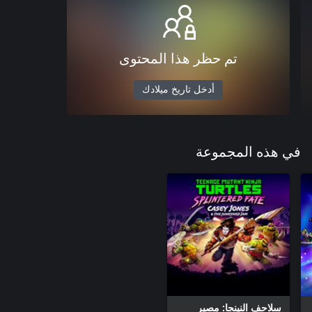
تم حظر هذا المحتوى
أدخل تاريخ ميلادك
في هذه المجموعة
سلاحف النينجا: مصير