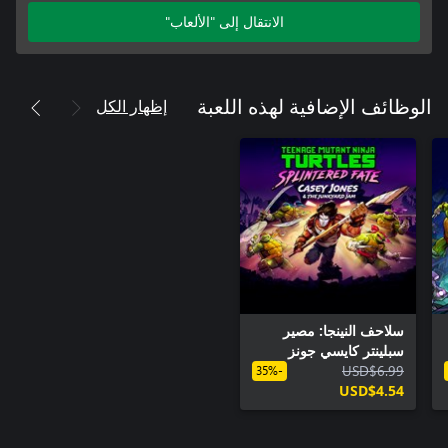
الانتقال إلى "الألعاب"
إظهار الكل
الوظائف الإضافية لهذه اللعبة
سلاحف النينجا: مصير
سبلينتر كايسي جونز
USD$6.99
وازدحام ساحة الخردة
-35%
USD$4.54