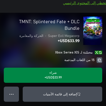
تخطي إلى المحتوى الرئيسي
TMNT: Splintered Fate + DLC
Bundle
Super Evil Megacorp
•
الحركة والمغامرة
USD$33.99+
محسّنة لـ Xbox Series X|S
15 من اللغات المدعمة
شراء
USD$33.99+
إضافة إلى قائمة الأمنيات
● ● ●