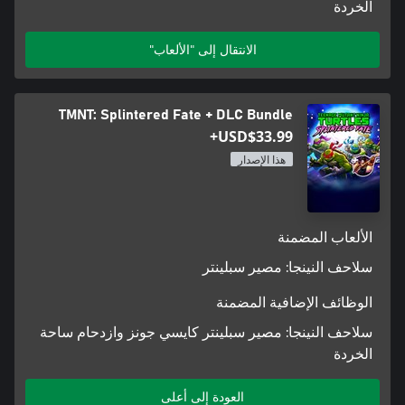
الخردة
الانتقال إلى "الألعاب"
TMNT: Splintered Fate + DLC Bundle
USD$33.99+
هذا الإصدار
الألعاب المضمنة
سلاحف النينجا: مصير سبلينتر
الوظائف الإضافية المضمنة
سلاحف النينجا: مصير سبلينتر كايسي جونز وازدحام ساحة
الخردة
العودة إلى أعلى