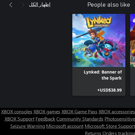
إظهار الكل
People also like
Lynked: Banner of
the Spark
USD$38.99+
XBOX consoles
XBOX games
XBOX Game Pass
XBOX accessories
XBOX Support
Feedback
Community Standards
Photosensitive
Seizure Warning
Microsoft account
Microsoft Store Support
Returns
Orders tracking