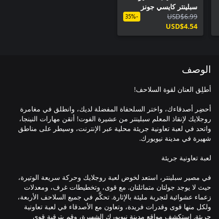
سبلينتر كايسي جونز
USD$6.99
وازدحام ساحة الخردة
-35%
USD$4.54
الوصف
أحضِر أصدقاءك، واختر السلحفاة المفضلة لديك، وانطلق في مغامرة
روجلايك لإنقاذ المعلم سبلينتر من عشيرة الفوت! أتقن مهارات النينجا،
واتحد في لعبة تعاونية جريئة محلية عبر الإنترنت، وسيطر على مناطق
في مصير سبلينتر، استعد لخوض لعبة روجلايك وحركة سريعة الوتيرة،
حيث لا يوجد جولتان متماثلتان. مع قوى، وتخطيطات غرف، ومعدلات
زعماء عشوائية لتجربة مليئة بالإثارة. تحكَّم في جميع السلاحف الأربعة،
ولكل منها قوى وقدرات فريدة، وتعاون مع الأصدقاء في لعبة تعاونية
جريئة. استكشف مواقع مدينة نيويورك الشهيرة، وقم بترقية قوى