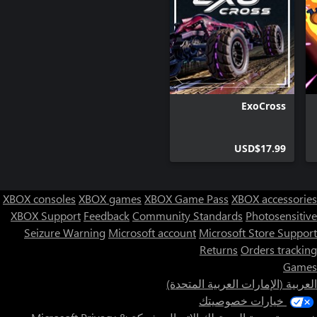
ExoCross
USD$17.99
XBOX consoles
XBOX games
XBOX Game Pass
XBOX accessories
XBOX Support
Feedback
Community Standards
Photosensitive
Seizure Warning
Microsoft account
Microsoft Store Support
Returns
Orders tracking
Games
العربية (الإمارات العربية المتحدة)
خيارات خصوصيتك