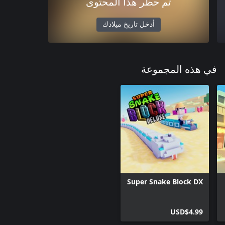
تم حظر هذا المحتوى
أدخل تاريخ ميلادك
في هذه المجموعة
Super Snake Block DX
USD$4.99