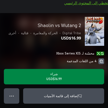
تخطي إلى المحتوى الرئيسي
Shaolin vs Wutang 2
Digital Tribe
•
الحركة والمغامرة
•
قتالية
•
أخرى
USD$16.99
محسّنة لـ Xbox Series X|S
4 من اللغات المدعمة
شراء
USD$16.99
إضافة إلى قائمة الأمنيات
● ● ●