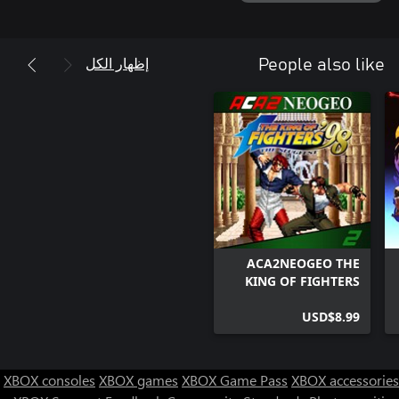
إظهار الكل
People also like
ACA2NEOGEO THE
KING OF FIGHTERS
'98
USD$8.99
XBOX consoles
XBOX games
XBOX Game Pass
XBOX accessories