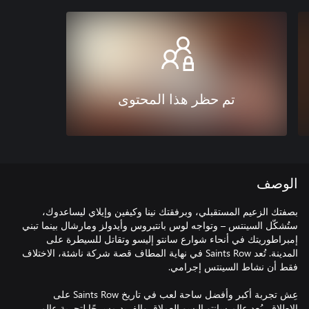
تم حظر هذا المحتوى
الوصف
بصفتك الزعيم المستقبلي، وبرفقتك نينا وكيفين وإيلاي ليساعدوك،
ستُشكّل السينتس – وتواجه لوس بانتيروس وأيدولز ومارشال بينما تبني
إمبراطوريتك في أنحاء شوارع سانتو إليسو وتقاتل للسيطرة على
المدينة. تُعد Saints Row في نهاية المطاف قصة شركة ناشئة، الاختلاف
عِش تجربة أكبر وأفضل ساحة لعب في تاريخ Saints Row على
الإطلاق، يُعد عالم سانتو إليسو العملاق والفريد مسرحًا لتجربة عالم