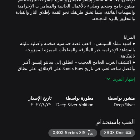
مفتوح جامح وضخم ومليء بالأعمال الجانبية والمغامرات الإجرامية
والمهمات الفائقة، بينما تشق طريقك نحو القمة بإطلاق النار والقيادة
● اشهد نشأة السينتس – العب قصة حماسية ضخمة وأصلية مليئة
بالمشاهد الإجرامية غير المألوفة والمفاجآت المميزة الممزوجة
● اكتشف الغرب الجامح العجيب – انطلق إلى سانتو إليسو، أكبر
وأفضل ساحة لعب في تاريخ Saints Row على الإطلاق، على نطاق
تسع مقاطعات فريدة محاطة بجمال صحراء الجنوب الغربي الشاسع
إظهار المزيد
● ابنِ إمبراطوريتك الإجرامية – استحوذ على المدن حي تلو الآخر وشن
حروبًا على فصائل العدو وأحكم قبضتك على الشوارع عبر مغامرات
منشور بواسطة
مطورة بواسطة
تاريخ الإصدار
Deep Silver
Deep Silver Volition
٢٢‏/٨‏/٢٠٢٢
● أطلق النار بالأسلحة. الكثير من الأسلحة – أطلق النار بالمسدسات
الدوارة من مستوى الخصر أو أطلق متيقنًا من تدمير الهدف بقاذفات
الصواريخ أو ألحق ضررًا كاسحًا عن قرب بضربات الاشتباك الثقيلة
العب باستخدام
ومعها حركات قاضية عنيفة. مجموعة واسعة من الأسلحة المألوفة
XBOX Series X|S
XBOX One
● انطلق إلى الشوارع ونحو السماوات – تنقّل في البيئات الحضرية