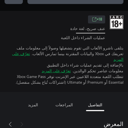
18+
عنف صريح، لغة حادة
عمليات الشراء داخل اللعبة
يتلقى ناشرو الألعاب التي تقوم بتشغيلها وصولاً إلى معلومات ملف
تعريفك في Xbox والبيانات المقترنة بينما تمارس الألعاب.
تعرّف على
المزيد
بالإضافة إلى تقديم عمليات شراء داخل التطبيق
معلومات عناصر تحكم الوالدين.
تعرّف على المزيد
تتطلب اللعبة متعددة اللاعبين عبر الإنترنت توفر Xbox Game Pass
Essential أو Premium أو Ultimate (اشتراكات تُباع بشكل منفصل).
التفاصيل
المراجعات
المزيد
المعرض