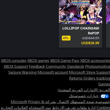
LOLLIPOP CHAINSAW
RePOP
USD$44.99
-40%
USD$26.99
XBOX consoles
XBOX games
XBOX Game Pass
XBOX accessories
XBOX Support
Feedback
Community Standards
Photosensitive
Seizure Warning
Microsoft account
Microsoft Store Support
Returns
Orders tracking
Games
العربية (الإمارات العربية المتحدة)
خيارات خصوصيتك
خصوصية صحة المستهلك
الاتصال بشركة Microsoft
Privacy &
Cookies
إدارة ملفات تعريف الارتباط
بنود الاستخدام
العلامات التجارية