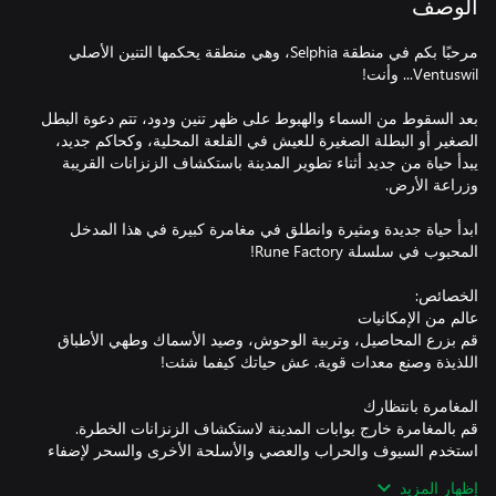
الوصف
مرحبًا بكم في منطقة Selphia، وهي منطقة يحكمها التنين الأصلي
بعد السقوط من السماء والهبوط على ظهر تنين ودود، تتم دعوة البطل
الصغير أو البطلة الصغيرة للعيش في القلعة المحلية، وكحاكم جديد،
يبدأ حياة من جديد أثناء تطوير المدينة باستكشاف الزنزانات القريبة
ابدأ حياة جديدة ومثيرة وانطلق في مغامرة كبيرة في هذا المدخل
قم بزرع المحاصيل، وتربية الوحوش، وصيد الأسماك وطهي الأطباق
قم بالمغامرة خارج بوابات المدينة لاستكشاف الزنزانات الخطرة.
استخدم السيوف والحراب والعصي والأسلحة الأخرى والسحر لإضفاء
الطابع الشخصي على تكتيكات المعركة الخاصة بك حيث تنتظر
إظهار المزيد
الوحوش الهائلة في الزنزانات المليئة بالفخاخ. ادعُ سكان المدينة،