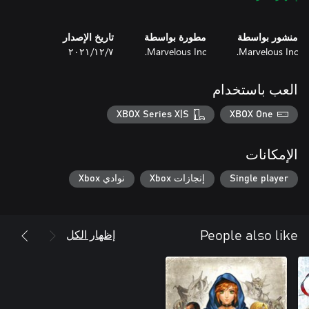
منشور بواسطة
مطورة بواسطة
تاريخ الإصدار
Marvelous Inc.
Marvelous Inc.
٧‏/١٢‏/٢٠٢١
كونوا أصدقاء (أو أكثر من أصدقاء) مع مجموعة شخصيات ساحرة
وتفاعلية، وبث الحياة في القرية من خلال المهرجانات والمسابقات
العب باستخدام
XBOX Series X|S
XBOX One
العب من خلال معايشة قصة ذات طابع خاص إلى جانب زوجتك في
وضع Newlywed Mode وستقع في حب الأشياء المفضلة لديك مرة
أخرى! كما تم تضمين القصص الإضافية الـ 13 "حلقة أخرى" المروية
الإمكانات
Single player
إنجازات Xbox
نوادي Xbox
إذا كنت من مشجعي لعبة Rune Factory 4، تحدى نفسك باللعب في
وضع صعوبة جديد، ثم استرخ واستمتع بمشاهد فيديو جديدة من داخل
اللعبة، وتسلسل افتتاح محدث.
إظهار الكل
People also like