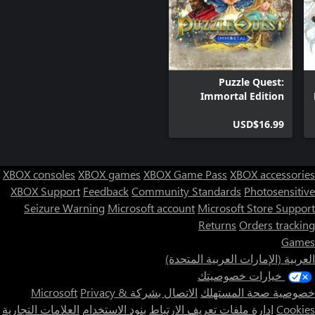
Puzzle Quest:
Immortal Edition
USD$16.99
XBOX consoles
XBOX games
XBOX Game Pass
XBOX accessories
XBOX Support
Feedback
Community Standards
Photosensitive
Seizure Warning
Microsoft account
Microsoft Store Support
Returns
Orders tracking
Games
العربية (الإمارات العربية المتحدة)
خيارات خصوصيتك
خصوصية صحة المستهلك
الاتصال بشركة Microsoft
Privacy &
Cookies
إدارة ملفات تعريف الارتباط
بنود الاستخدام
العلامات التجارية