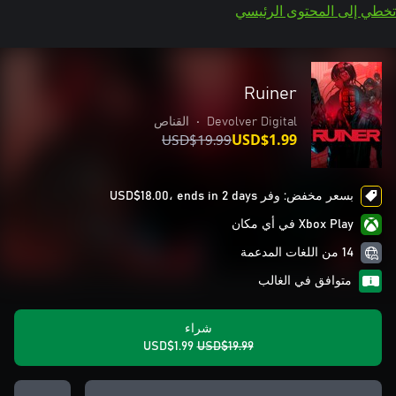
تخطي إلى المحتوى الرئيسي
Ruiner
Devolver Digital
•
القناص
USD$19.99
USD$1.99
بسعر مخفض: وفر USD$18.00، ends in 2 days
Xbox Play في أي مكان
14 من اللغات المدعمة
متوافق في الغالب
شراء
USD$1.99
USD$19.99