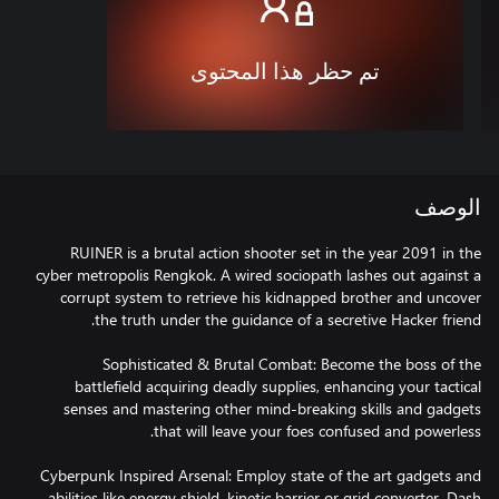
تم حظر هذا المحتوى
الوصف
RUINER is a brutal action shooter set in the year 2091 in the
cyber metropolis Rengkok. A wired sociopath lashes out against a
corrupt system to retrieve his kidnapped brother and uncover
Sophisticated & Brutal Combat: Become the boss of the
battlefield acquiring deadly supplies, enhancing your tactical
senses and mastering other mind-breaking skills and gadgets
Cyberpunk Inspired Arsenal: Employ state of the art gadgets and
abilities like energy shield, kinetic barrier or grid converter. Dash