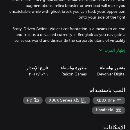
augmentations, reflex booster or overload will make you
uncatchable while with ghost break you can hack your opposition
Story-Driven Action: Violent confrontation is a means to an end
and trust is a devalued currency in Rengkok as you navigate a
senseless world and dismantle the corporate titans of virtuality
dealers at HEAVEN.
إظهار المزيد
منشور بواسطة
مطورة بواسطة
تاريخ الإصدار
Devolver Digital
Reikon Games
٢٦‏/٩‏/٢٠١٧
العب باستخدام
PC
XBOX Series X|S
XBOX One
Handheld
الإمكانات