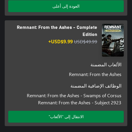
weapons, armor, and modifications to approach each encounter
العودة إلى أعلى
Remnant: From the Ashes - Complete
Edition
USD$9.99+
USD$49.99
Invading other worlds to seek an end to the Root is dangerous
and survival is far from guaranteed. Team up with up to two
other players to increase your chances of survival. Teamwork is
necessary to make it through the game’s toughest challenges…
الألعاب المضمنة
and unlock its greatest rewards.
Remnant: From the Ashes
الوظائف الإضافية المضمنة
Remnant: From the Ashes - Swamps of Corsus
Remnant: From the Ashes - Subject 2923
الانتقال إلى "الألعاب"