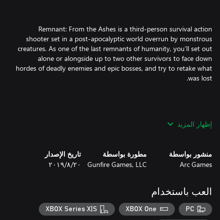
Remnant: From the Ashes is a third-person survival action
shooter set in a post-apocalyptic world overrun by monstrous
creatures. As one of the last remnants of humanity, you’ll set out
alone or alongside up to two other survivors to face down
hordes of deadly enemies and epic bosses, and try to retake what
Explore dynamically-generated worlds that change each time you
إظهار المزيد
play, filled with over 100 varieties of deadly enemies and 20 epic
bosses to battle using a wicked arsenal of weapons, armor, and
منشور بواسطة
مطورة بواسطة
تاريخ الإصدار
Arc Games
Gunfire Games, LLC
٢٠‏/٨‏/٢٠١٩
العب باستخدام
As one of the last remnants of humanity, you’ll set out alone or
XBOX Series X|S
XBOX One
PC
alongside up to two other players to face down hordes of deadly