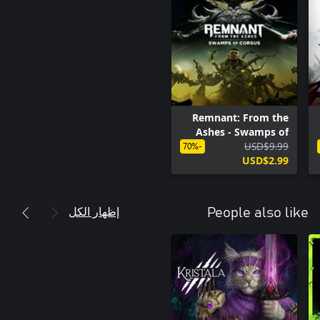
Remnant: From the
Ashes - Swamps of
USD$9.99
Corsus
-70%
USD$2.99
إظهار الكل
People also like