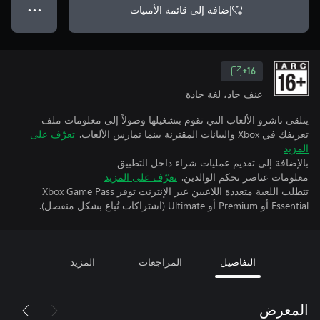
إضافة إلى قائمة الأمنيات
● ● ●
16+
عنف حاد، لغة حادة
يتلقى ناشرو الألعاب التي تقوم بتشغيلها وصولاً إلى معلومات ملف
تعريفك في Xbox والبيانات المقترنة بينما تمارس الألعاب.
تعرّف على
المزيد
بالإضافة إلى تقديم عمليات شراء داخل التطبيق
معلومات عناصر تحكم الوالدين.
تعرّف على المزيد
تتطلب اللعبة متعددة اللاعبين عبر الإنترنت توفر Xbox Game Pass
Essential أو Premium أو Ultimate (اشتراكات تُباع بشكل منفصل).
التفاصيل
المراجعات
المزيد
المعرض