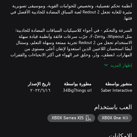
أنظمة تحكم تفصيلية، وتخصيص للحوامات القوية، وموسيقى تصويرية
مثيرة للغاية تجعل Redout 2 لعبة السباق المضادة للجاذبية الأفضل في
السرعة والتحكم - في أجواء كلاسيكيات السباقات المضادة للجاذبية؛
مثل Wipeout، وF-Zero، جرّب سرعات فائقة وأنظمة قيادة سهلة
الاستخدام تجعل من Redout 2 تجربة ممتعة وسهلة التعلم، وستنال
أيضًا استحسان اللاعبين الذين استعدوا لإتقان أعلى مستوى من
المهارات. انعطف، ودُر، وحلق عبر الهواء في أكثر الانحناءات والقفزات
إظهار المزيد
وضع المهنة الشامل - حلّق عبر مئات الأحداث من خلال 36 مضمار
سباق فريدًا - جميعها باتجاهين! تخطَّ المنافسة، وسيطر على خط
منشور بواسطة
مطورة بواسطة
تاريخ الإصدار
النهاية بداية من سباقات الحلبات وتحدي الوقت إلى سباقات آخر فائز
Saber Interactive
34BigThings srl
١٦‏/٦‏/٢٠٢٢
اللعب الجماعي التنافسي - تسابق ضد لاعبين آخرين في قتال عنيف
العب باستخدام
عبر الإنترنت. انغمر في تحديات جديدة مع محتوى مخصص يُحدّث
XBOX Series X|S
XBOX One
تخصيص شامل - اختر من بين 12 هيكلاً متميزًا للمركبات وخصّص
حوامتك الخاصة بك بالكامل مع مجموعة لا تصدق من تعزيزات الدفع،
الإمكانات