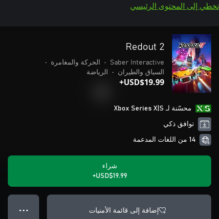
تخطي إلى المحتوى الرئيسي
Redout 2
Saber Interactive
•
الحركة والمغامرة
•
السباق والطيران
•
الرياضة
USD$19.99+
محسّنة لـ Xbox Series X|S
توافق ذكي
14 من اللغات المدعمة
شراء
USD$19.99+
إضافة إلى قائمة الأمنيات
● ● ●