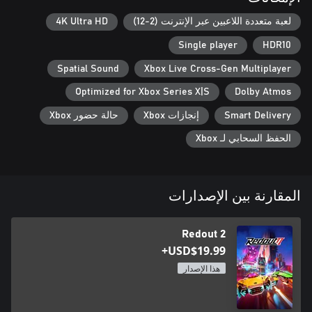
والمثبتات، والدفات، والمبردات الداخلية، واللوحات، والمغناطيسات،
والأجنحة، والكوابح، ومحركات الصواريخ، والدهانات، وأكثر من ذلك!
لعبة متعددة اللاعبين عبر الإنترنت (2-12)
4K Ultra HD
ابتكر وشارك أفضل ما لديك من أبرز اللقطات عالية السرعة من خلال
Single player
HDR10
"وضع الصور".
Spatial Sound
Xbox Live Cross-Gen Multiplayer
Optimized for Xbox Series X|S
Dolby Atmos
Smart Delivery
إنجازات Xbox
حالة حضور Xbox
الحفظ السحابي لـ Xbox
المقارنة بين الإصدارات
Redout 2
USD$19.99+
هذا الإصدار