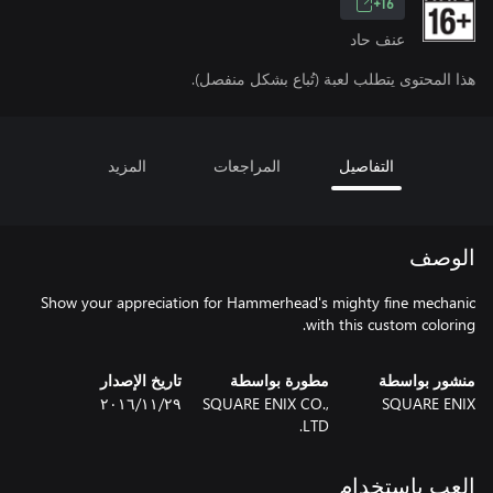
16+
عنف حاد
هذا المحتوى يتطلب لعبة (تُباع بشكل منفصل).
التفاصيل
المراجعات
المزيد
الوصف
Show your appreciation for Hammerhead's mighty fine mechanic
with this custom coloring.
منشور بواسطة
مطورة بواسطة
تاريخ الإصدار
SQUARE ENIX
SQUARE ENIX CO.,
٢٩‏/١١‏/٢٠١٦
LTD.
العب باستخدام