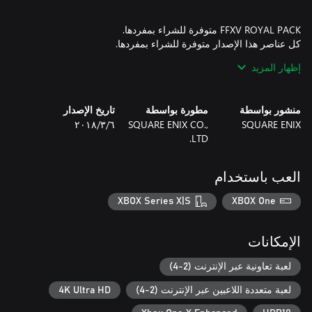
تتطلب FFXV MULTIPLAYER EXPANSION: COMRADES اشتراك
إظهار المزيد
Game Pass Core.
منشور بواسطة
مطورة بواسطة
تاريخ الإصدار
SQUARE ENIX
SQUARE ENIX CO.,
٦‏/٣‏/٢٠١٨
LTD.
العب باستخدام
XBOX Series X|S
XBOX One
الإمكانات
لعبة تعاونية عبر الإنترنت (2-4)
لعبة متعددة اللاعبين عبر الإنترنت (2-4)
4K Ultra HD