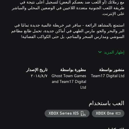
مع زملائك (أو اللعب ضد بعضكم البعض) لتسجيل أعلى نتيجة في
طريقة اللعب الجنونية متعددة اللاعبين في الوضعين المحلي والمباشر
استمتع بالمشاهد الرائعة - سافر عبر خريطة عالمية جديدة تمامًا في
البر والبحر والجو. مارس الطهي في أماكن جديدة، تحمل طابع مطاعم
حفز شهيتك للطعام! سافر في البلاد، واستمتع بطهي مجموعة من
إظهار المزيد
الأطباق الجديدة، والتي ستأسر الذواقة بمختلف ميولهم، بما في ذلك
منشور بواسطة
مطورة بواسطة
تاريخ الإصدار
حافظ على هدوئك! - سافر عبر الناقلات عن بعد والمنصات المتحركة،
Team17 Digital Ltd
Ghost Town Games
٧‏/٨‏/٢٠١٨
ووفر الوقت بإلقاء المكونات عبر المطابخ المتحركة الديناميكية
and Team17 Digital
والمتطورة. بل إن بعض المطابخ قد تقذف الطهاة إلى أماكن جديدة.
Ltd
العب باستخدام
XBOX Series X|S
XBOX One