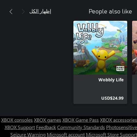
إظهار الكل
People also like
Wobbly Life
USD$24.99
XBOX consoles
XBOX games
XBOX Game Pass
XBOX accessories
XBOX Support
Feedback
Community Standards
Photosensitive
Seizure Warning
Microsoft account
Microsoft Store Support