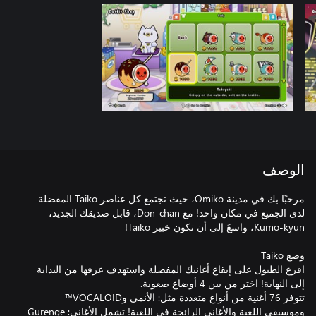
الوصف
مرحبًا بك في مدينة Omiko، حيث تجتمع كل عناصر Taiko المفضلة
لدى الجميع في مكان واحد! مع Don-chan، قابل صديقك الجديد،
اقرع الطبول على إيقاع أغانيك المفضلة واستهدف عزفها من البداية
تتوفر 76 أغنية من أنواع متعددة مثل: الأنمي وVOCALOID™
وموسيقى اللعبة والأغاني الرائجة في اللعبة! تشمل الأغاني: Gurenge