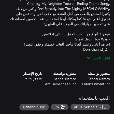
وMy Neighbor Totoro - Ending Theme Song وCharles
وMEGALOVANIA وInto The Night وFeel Special وأكثر من ذلك
بكثير! استمتع باللعب من أجل المتعة مع لاعب آخر أو تنافس على
تحقيق أعلى نتيجة! كما يمكنك أيضًا استخدام دعم التحسين لمساعدتك
إظهار المزيد
انضم إلى النينجا وتسابق مع ما يصل إلى 4 لاعبين آخرين! تغلب على
منشور بواسطة
مطورة بواسطة
تاريخ الإصدار
Bandai Namco
Bandai Namco
٧‏/١١‏/٢٠٢٤
Amusement Lab Inc.
Entertainment Inc.
العب باستخدام
العب بهدف الاستمتاع مع أصدقائك ولاعبين من حول العالم في وضع
Handheld
PC
XBOX Series X|S