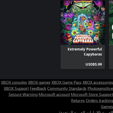
Extremely Powerful
Capybaras
USD$5.99
XBOX consoles
XBOX games
XBOX Game Pass
XBOX accessories
XBOX Support
Feedback
Community Standards
Photosensitive
Seizure Warning
Microsoft account
Microsoft Store Support
Returns
Orders tracking
Games
العربية (الإمارات العربية المتحدة)