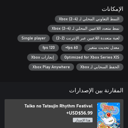
الإمكانات
النمط التعاوني المحلي لـ Xbox (2-4)
نمط متعدد اللاعبين المحلي لـ Xbox (2-4)
لعبة متعددة اللاعبين عبر الإنترنت (2-2)
Single player
*يمكن لعب وضع Taiko وGreat Drum Toy War بما يصل إلى لاعبَين.
فرقة Don-chan واركض! يمكن لعب Ninja Dojo بما يصل إلى 4
معدل تحديث متغير
60 fps+
120 fps
Optimized for Xbox Series X|S
إنجازات Xbox
*هذه اللعبة متوافقة مع وحدة تحكم Taiko no Tatsujin Drum
لـPlayStation®5 وPlayStation®4 وWindows® PC.
الحفظ السحابي لـ Xbox
Xbox Play Anywhere
المقارنة بين الإصدارات
Taiko no Tatsujin Rhythm Festival
USD$56.99+
هذا الإصدار