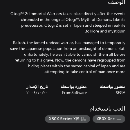
الوصف
Otogi™ 2: Immortal Warriors takes place directly after the events
chronicled in the original Otogi™: Myth of Demons. Like its
predecessor, Otogi 2 is set in Japan and steeped in real-life
Raikoh, the famed undead warrior, has managed to temporarily
save the Japanese population from an onslaught of demons. But,
unfortunately, he wasn’t able to vanquish them all before
returning to his grave. Now, the demons have regrouped from
hiding places within the sacred capital of Japan and are
attempting to take control of man once more.
منشور بواسطة
مطورة بواسطة
تاريخ الإصدار
SEGA
FromSoftware
٢٠‏/١٠‏/٢٠٠٤
العب باستخدام
XBOX Series X|S
XBOX One