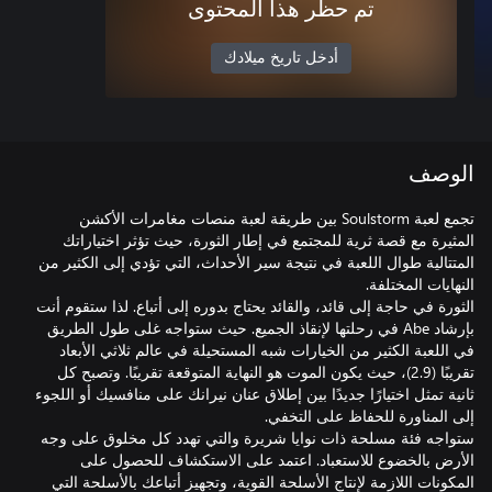
تم حظر هذا المحتوى
أدخل تاريخ ميلادك
الوصف
تجمع لعبة Soulstorm بين طريقة لعبة منصات مغامرات الأكشن
المثيرة مع قصة ثرية للمجتمع في إطار الثورة، حيث تؤثر اختياراتك
المتتالية طوال اللعبة في نتيجة سير الأحداث، التي تؤدي إلى الكثير من
الثورة في حاجة إلى قائد، والقائد يحتاج بدوره إلى أتباع. لذا ستقوم أنت
بإرشاد Abe في رحلتها لإنقاذ الجميع. حيث ستواجه غلى طول الطريق
في اللعبة الكثير من الخيارات شبه المستحيلة في عالم ثلاثي الأبعاد
تقريبًا (2.9)، حيث يكون الموت هو النهاية المتوقعة تقريبًا. وتصبح كل
ثانية تمثل اختيارًا جديدًا بين إطلاق عنان نيرانك على منافسيك أو اللجوء
ستواجه فئة مسلحة ذات نوايا شريرة والتي تهدد كل مخلوق على وجه
الأرض بالخضوع للاستعباد. اعتمد على الاستكشاف للحصول على
المكونات اللازمة لإنتاج الأسلحة القوية، وتجهيز أتباعك بالأسلحة التي