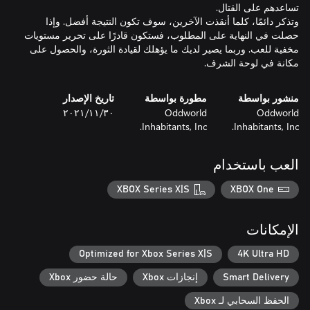
وتذكر دائمًا، كلما أنقذت الآخرين، سوف تكون النتيجة أفضل. وإذا
حصلت في النهاية على المطلوب، فستكون قادرًا على تحرير مستويات
مخفية للعب. وربما يصير لديك ما يؤهلك لقيادة الثورة، والحصول على
مكانة في لوحة الشرف.
منشور بواسطة
مطورة بواسطة
تاريخ الإصدار
Oddworld
Oddworld
٣٠‏/١١‏/٢٠٢١
Inhabitants, Inc.
Inhabitants, Inc.
العب باستخدام
XBOX Series X|S
XBOX One
الإمكانات
Optimized for Xbox Series X|S
4K Ultra HD
Smart Delivery
إنجازات Xbox
حالة حضور Xbox
الحفظ السحابي لـ Xbox