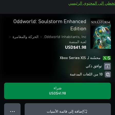
تخطي إلى المحتوى الرئيسي
Oddworld: Soulstorm Enhanced
Edition
Oddworld Inhabitants, Inc.
•
الحركة والمغامرة
•
لعبة المنصة
USD$41.98
محسّنة لـ Xbox Series X|S
توافق ذكي
10 من اللغات المدعمة
شراء
USD$41.98
إضافة إلى قائمة الأمنيات
● ● ●