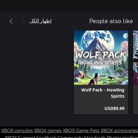
إظهار الكل
People also like
Wolf Pack - Howling
Spirits
USD$9.99
XBOX consoles
XBOX games
XBOX Game Pass
XBOX accessories
XBOX Support
Feedback
Community Standards
Photosensitive