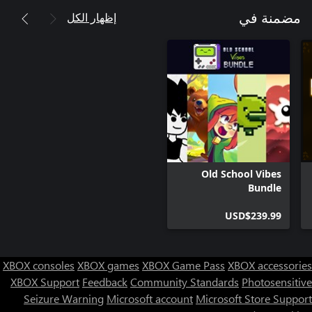
إظهار الكل
مضمنة في
Old School Vibes
Bundle
USD$239.99
XBOX consoles
XBOX games
XBOX Game Pass
XBOX accessories
XBOX Support
Feedback
Community Standards
Photosensitive
Seizure Warning
Microsoft account
Microsoft Store Support