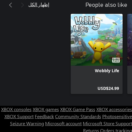
إظهار الكل
People also like
Wobbly Life
USD$24.99
XBOX consoles
XBOX games
XBOX Game Pass
XBOX accessories
XBOX Support
Feedback
Community Standards
Photosensitive
Seizure Warning
Microsoft account
Microsoft Store Support
Returns
Orders tracking