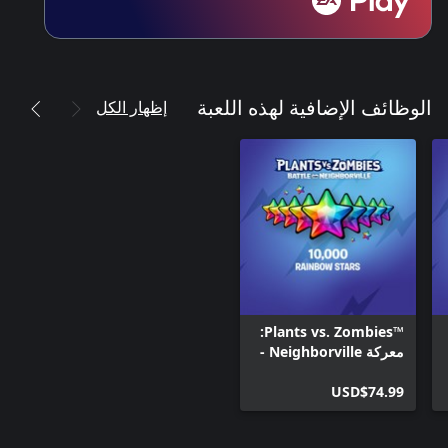
إظهار الكل
الوظائف الإضافية لهذه اللعبة
Plants vs. Zombies™‎:
معركة Neighborville‏ -
Standard Edition ‏–
USD$74.99
7500 (مكافأة إضافية
+2500) من نجوم قوس
قزح