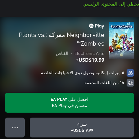
تخطي إلى المحتوى الرئيسي
Neighborville معركة :Plants vs.
Zombies™
Electronic Arts
•
القناص
USD$19.99+
6 ميزات إمكانية وصول ذوي الاحتياجات الخاصة
14 من اللغات المدعمة
احصل على EA PLAY
مضمن في EA Play
شراء
● ● ●
USD$19.99+