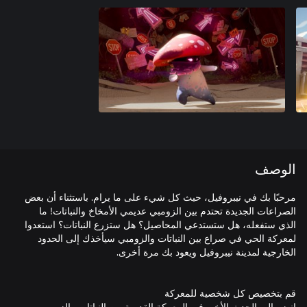
الوصف
مرحبًا بك في نيبروفيل، حيث كل شيء على ما يرام. باستثناء أن بعض
الصراعات الجديدة تحتدم بين الزومبي عديمي الأمخاخ والنباتات! ما
الذي ستفعله، هل ستستدعي المحاصيل؟ هل ستزرع النباتات؟ استعدوا
لمعركة الحي في صراع بين النباتات والزومبي سيأخذك إلى الحدود
انضم إلى الحدث الأخير في المعركة القديمة بين النباتات والزومبي