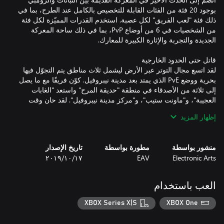
بوجود 20 فئة من الفئات القابلة للتخصيص بالكامل عند الطرح، بما في
ذلك فئة "لعب الفريق" لكل عصبة. استخدم القدرات المميّزة لكل فئة
من الشخصيات في 6 من أوضاع PvP، بما في ذلك ساحة المعركة
لقد اتسع مجال التوتر عبر الأرض ليشمل ثلاث مناطق يتم التجوّل فيها
بحرية ووضع PvE الذي يمتد بعد مدينة نيبروفيل. كوّن فريقًا مع ما يصل
إلى ثلاثة من الأصدقاء في منطقة "حديقة المرح" واستعد "الغابات
العجيبة"، و"ماونت ستيب"، و"مركز مدينة نيبروفيل". لقد حان وقت
إظهار المزيد
اتحد مع لاعبين آخرين لتجربة اللعب التعاوني في الشاشة المنقسمة
منشور بواسطة
مطورة بواسطة
تاريخ الإصدار
في كل وضع. تواصل مع ما يصل إلى ثلاثة لاعبين وقاتلوا عبر مناطق
Electronic Arts
EAV
١٧‏/١٠‏/٢٠١٩
يمكن التجوّل فيها بحرية أو اشترك في القتال مع ما يصل إلى 24 لاعبًا
في وضع اللاعبين المتعددين عبر الإنترنت في معركة هائلة في
العب باستخدام
تطبق الشروط والقيود. راجع www.ea.com/legal لمزيد من التفاصيل.
XBOX Series X|S
XBOX One