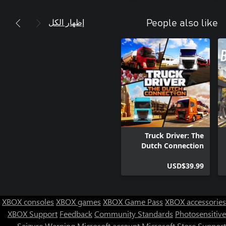
إظهار الكل
People also like
Truck Driver: The
Dutch Connection
USD$39.99
XBOX consoles
XBOX games
XBOX Game Pass
XBOX accessories
XBOX Support
Feedback
Community Standards
Photosensitive
Seizure Warning
Microsoft account
Microsoft Store Support