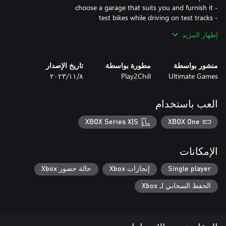
إظهار المزيد
- check what the store has to offer in parts, appliances and
- personalize motorcycle parts by painting and applying stickers
منشور بواسطة
مطورة بواسطة
تاريخ الإصدار
Ultimate Games
Play2Chill
٨‏/١١‏/٢٠٢٣
العب باستخدام
XBOX Series X|S
XBOX One
الإمكانات
Single player
إنجازات Xbox
حالة حضور Xbox
الحفظ السحابي لـ Xbox