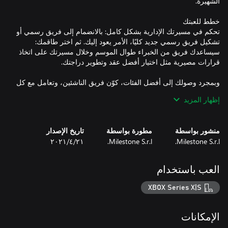
تحكم في مسيرتك الإدارية بشكل كامل: بالانضمام إلى فريق رسمي أو
تشكيل فريق رسمي جديد كليًا، الأمر يعود إليك. ثم اختر طاقمك:
سيساعدك فريق من الخبراء طوال الموسم وخلال مسيرتك على اتخاذ
وبمجرد وصولك إلى أفضل الفئات، كوّن فريق الناشئين، وتعامل مع كل
إظهار المزيد
عندما تتمكن من التحكم في كل جزء من السباق وإدارته، فكل قرار
منشور بواسطة
مطورة بواسطة
تاريخ الإصدار
مؤثر. راقب مؤشر الوقود، ودرجة حرارة المكابح وحالة الإطارات. اتخذ
Milestone S.r.l.
Milestone S.r.l.
٢١‏/٤‏/٢٠٢١
تجّهز لأكثر تجربة سباق إثارة لكن لا تترك الحماس يلهيك: فإن سقطت
العب باستخدام
XBOX Series X|S
أيًا كانت الطريقة التي تقود بها أو مظهرك، فأناقتك شيء أساسي في
MotoGP™21. أظهر لهم معدنك الحقيقي! خصّص الخوذة والبذلة
والملصقات ورقم السباق وتصميم الدراجة مع 5 محررات رسوميات
الإمكانات