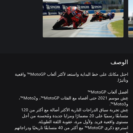
الوصف
احتل مكانك على خط البداية واستعد لأكثر ألعاب MotoGP™ واقعية
عِش موسم 2021 حتى أقصاه مع الفئات MotoGP™، وMoto2™،
عِش تجربة سباق الدراجات النارية الأكثر أصالة مع أكثر من 120
متسابقًا رسميًا على 20 مضمارًا ومزايا جديدة ومُحسنة من أجل
استرجع ذكرى MotoGP™ مع أكثر من 40 متسابقًا تاريخيًا ودراجاتهم