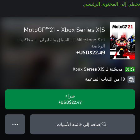
تخطي إلى المحتوى الرئيسي
MotoGP™21 - Xbox Series X|S
Milestone S.r.l.
•
السباق والطيران
•
محاكاة
•
الرياضة
USD$22.49+
محسّنة لـ Xbox Series X|S
10 من اللغات المدعمة
شراء
USD$22.49+
إضافة إلى قائمة الأمنيات
● ● ●