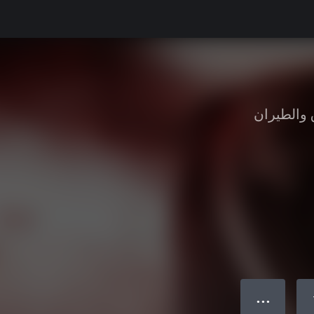
 والطيران
● ● ●