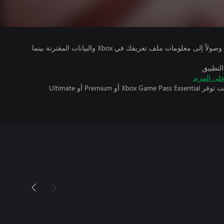
يتلقى ناشرو الألعاب التي تقوم بتشغيلها وصولاً إلى معلومات ملف تعريفك في Xbox والبيانات المقترنة بينما
التطبيق
لى المزيد
تتطلب اللعبة متعددة اللاعبين عبر الإنترنت توفر Xbox Game Pass Essential أو Premium أو Ultimate