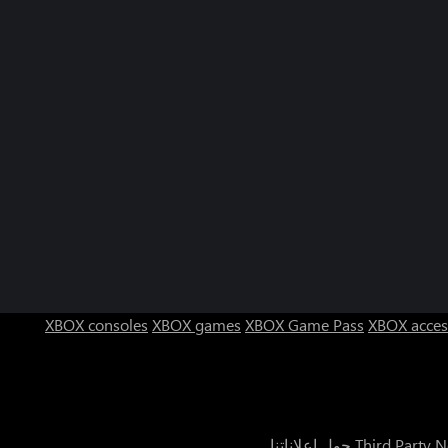
XBOX consoles
XBOX games
XBOX Game Pass
XBOX acces
Third Party N
حول إعلاناتنا