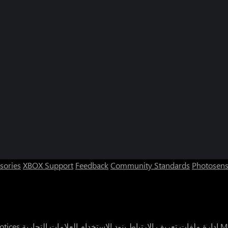
sories
XBOX Support
Feedback
Community Standards
Photosens
إدارة ملفات تعريف الارتباط
بنود الاستخدام
العلامات التجارية
otices