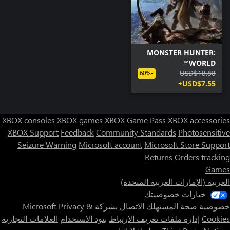
MONSTER HUNTER:
WORLD™
USD$18.88
-60%
USD$7.55+
XBOX consoles
XBOX games
XBOX Game Pass
XBOX accessories
XBOX Support
Feedback
Community Standards
Photosensitive
Seizure Warning
Microsoft account
Microsoft Store Support
Returns
Orders tracking
Games
العربية (الإمارات العربية المتحدة)
خيارات خصوصيتك
خصوصية صحة المستهلك
الاتصال بشركة Microsoft
Privacy &
Cookies
إدارة ملفات تعريف الارتباط
بنود الاستخدام
العلامات التجارية